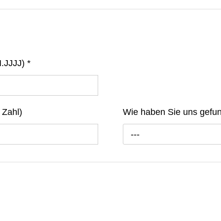
M.JJJJ)
*
 Zahl)
Wie haben Sie uns gef
---