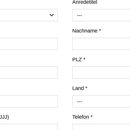
Anredetitel
---
Nachname
*
PLZ
*
Land
*
---
JJJ)
Telefon
*