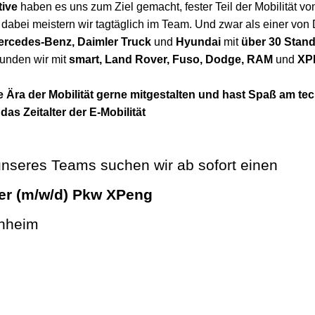
ive
haben es uns zum Ziel gemacht, fester Teil der Mobilität v
dabei meistern wir tagtäglich im Team. Und zwar als einer von
ercedes-Benz, Daimler Truck
und
Hyundai
mit
über 30 Stan
runden wir mit
smart, Land Rover, Fuso, Dodge, RAM
und
XP
 Ära der Mobilität gerne mitgestalten und hast Spaß am t
das Zeitalter der E-Mobilität
unseres Teams suchen wir ab sofort einen
er (m/w/d) Pkw XPeng
nnheim