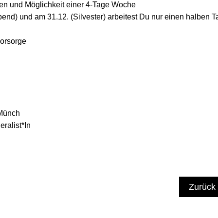
iten und Möglichkeit einer 4-Tage Woche
end) und am 31.12. (Silvester) arbeitest Du nur einen halben T
vorsorge
 Münch
ralist*In
Zurück